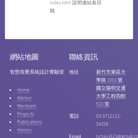
index.html 說明連結各目
錄
網站地圖
聯絡資訊
智慧視覺系統設計實驗室
地址
新竹市東區大
學路 1001 號
國立陽明交通
Home
大學工程四館
Advisor
523 室
Members
Projects
電話
03-5712121-
Publications
54256
Honors
Email
nctuivs523@gmail.